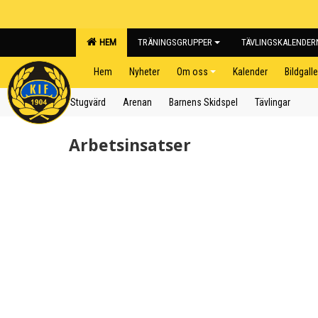
HEM
TRÄNINGSGRUPPER
TÄVLINGSKALENDE
Hem
Nyheter
Om oss
Kalender
Bildgalle
Stugvärd
Arenan
Barnens Skidspel
Tävlingar
Arbetsinsatser