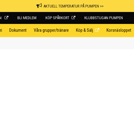
AKTUELL TEMPERATUR PÅ PUMPEN >>
RN
BLI MEDLEM
KÖP SPÅRKORT
KLUBBSTUGAN PUMPEN
ri
Dokument
Våra grupper/tränare
Köp & Sälj
Korsnäsloppet